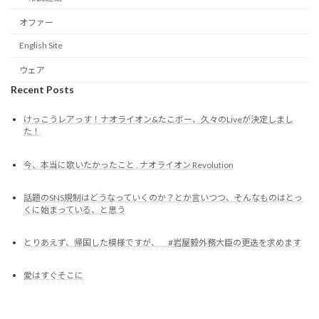
オファー
English Site
ウェア
Recent Posts
けっこうレアっす！ナオライオン&たこボー、久々のLiveが決定しまし
た！
今、本当に歌いたかったこと , ナオライオン Revolution
話題のSNS規制はどうなっていくのか？とか言いつつ、そんなものはとっ
くに始まっている、と思う
とりあえず、帰国した模様ですが、 #岩屋毅外務大臣の更迭を求めます
愛はすぐそこに