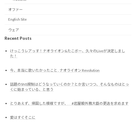
オファー
English Site
ウェア
Recent Posts
けっこうレアっす！ナオライオン&たこボー、久々のLiveが決定しまし
た！
今、本当に歌いたかったこと , ナオライオン Revolution
話題のSNS規制はどうなっていくのか？とか言いつつ、そんなものはとっ
くに始まっている、と思う
とりあえず、帰国した模様ですが、 #岩屋毅外務大臣の更迭を求めます
愛はすぐそこに