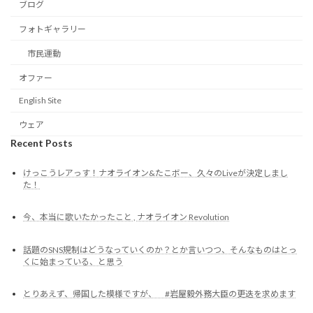
ブログ
フォトギャラリー
市民運動
オファー
English Site
ウェア
Recent Posts
けっこうレアっす！ナオライオン&たこボー、久々のLiveが決定しまし
た！
今、本当に歌いたかったこと , ナオライオン Revolution
話題のSNS規制はどうなっていくのか？とか言いつつ、そんなものはとっ
くに始まっている、と思う
とりあえず、帰国した模様ですが、 #岩屋毅外務大臣の更迭を求めます