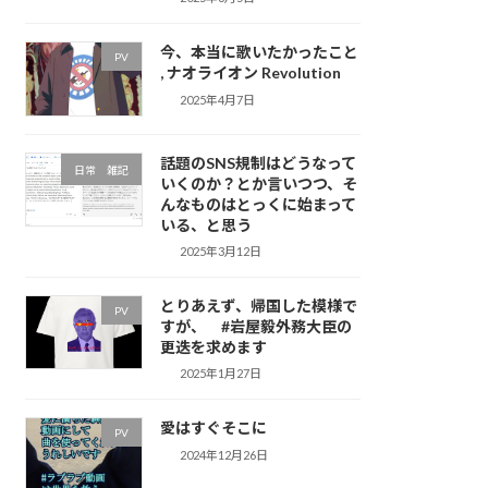
今、本当に歌いたかったこと
PV
, ナオライオン Revolution
2025年4月7日
話題のSNS規制はどうなって
日常 雑記
いくのか？とか言いつつ、そ
んなものはとっくに始まって
いる、と思う
2025年3月12日
とりあえず、帰国した模様で
PV
すが、 #岩屋毅外務大臣の
更迭を求めます
2025年1月27日
愛はすぐそこに
PV
2024年12月26日