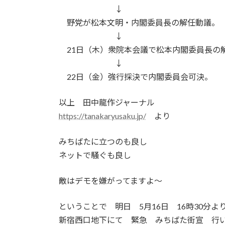
↓
野党が松本文明・内閣委員長の解任動議。
↓
21日（木）衆院本会議で松本内閣委員長の
↓
22日（金）強行採決で内閣委員会可決。
以上 田中龍作ジャーナル
https://tanakaryusaku.jp/
より
みちばたに立つのも良し
ネットで騒ぐも良し
敵はデモを嫌がってますよ～
ということで 明日 5月16日 16時30分よ
新宿西口地下にて 緊急 みちばた街宣 行