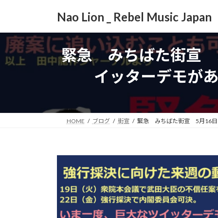
コ
ナ
Nao Lion _ Rebel Music Japan
ン
ビ
テ
ゲ
ン
ー
緊急 みちばた街宣 
ツ
シ
へ
ョ
イッターデモが
ス
ン
キ
に
ッ
移
プ
動
HOME
ブログ
街宣
緊急 みちばた街宣 5月16