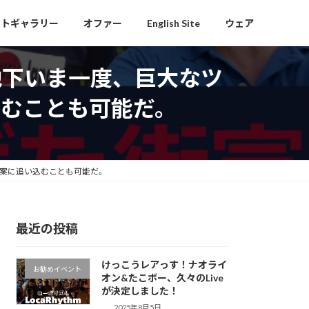
ォトギャラリー
オファー
English Site
ウェア
地下いま一度、巨大なツ
むことも可能だ。
廃案に追い込むことも可能だ。
最近の投稿
けっこうレアっす！ナオライ
お勧めイベント
オン&たこボー、久々のLive
が決定しました！
2025年8月5日