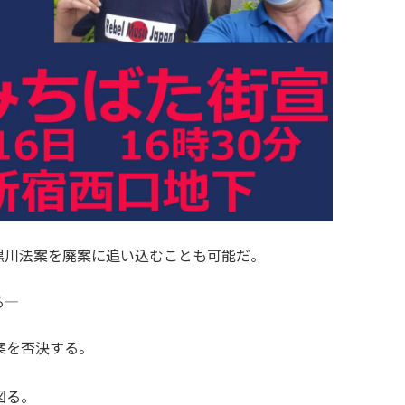
黒川法案を廃案に追い込むことも可能だ。
る―
案を否決する。
図る。