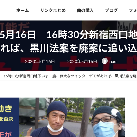
ホーム
リンクまとめ
曲の購入
ブログ
フ
5月16日 16時30分新宿西口
あれば、黒川法案を廃案に追い込
最
2020年5月16日
2020年5月16日
nao
終
更
新
日
日 16時30分新宿西口地下いま一度、巨大なツイッターデモがあれば、黒川法案を
時
: