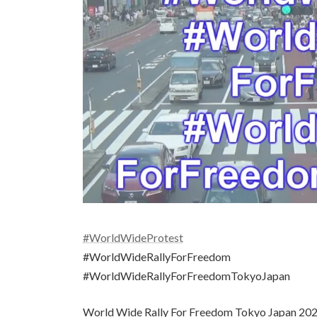
#WorldWideProtest
#WorldWideRallyForFreedom
#WorldWideRallyForFreedomTokyoJapan
World Wide Rally For Freedom Toky