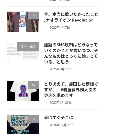
今、本当に歌いたかったこと
PV
, ナオライオン Revolution
2025年4月7日
話題のSNS規制はどうなって
日常 雑記
いくのか？とか言いつつ、そ
んなものはとっくに始まって
いる、と思う
2025年3月12日
とりあえず、帰国した模様で
PV
すが、 #岩屋毅外務大臣の
更迭を求めます
2025年1月27日
愛はすぐそこに
PV
2024年12月26日