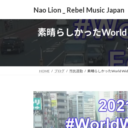
コ
ナ
Nao Lion _ Rebel Music Japan
ン
ビ
テ
ゲ
ン
ー
素晴らしかったWorld Wide
ツ
シ
へ
ョ
ス
ン
キ
に
ッ
移
プ
動
HOME
ブログ
市民運動
素晴らしかったWorld Wide 