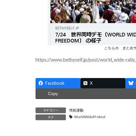
こちらの まとめ
https://www.bethyself.jp/post/world_wide-rall
Facebook
X
Copy
市民運動
カテゴリー
WorldWideProtest
タグ