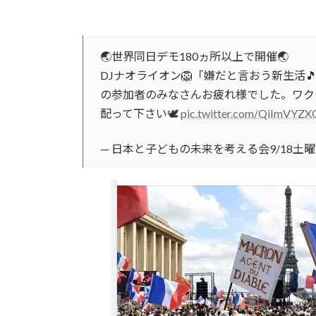
🌏世界同日デモ180ヵ所以上で開催🌏
DJナオライオン🦁「嫌だと言おう新生活
の参加者のみなさんお疲れ様でした。ワク
配って下さい🕊
pic.twitter.com/QiImVYZX
— 日本と子どもの未来を考える会9/18土曜世界