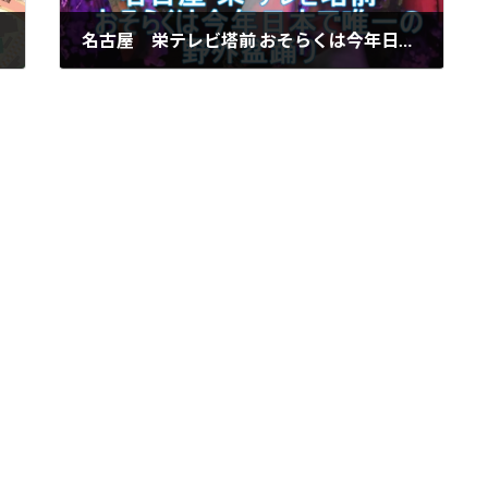
名古屋 栄テレビ塔前 おそらくは今年日本で唯一の野外盆踊り Nao Lion ええじゃないか音頭～Dj Ten Remix 2021 8月15日
2021年8月23日